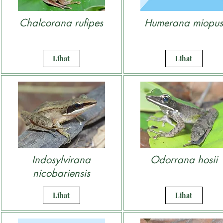
Chalcorana rufipes
Humerana miopus
Lihat
Lihat
Indosylvirana
Odorrana hosii
nicobariensis
Lihat
Lihat