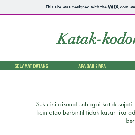
This site was designed with the
.com
web
Katak-kodo
SELAMAT DATANG
APA DAN SIAPA
Suku ini dikenal sebagai katak sejati. 
licin atau berbintil tidak kasar jika 
ber